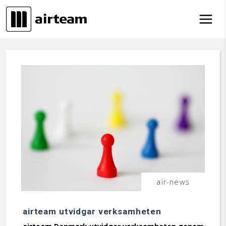
Hoppa till innehåll
air-news
airteam utvidgar verksamheten