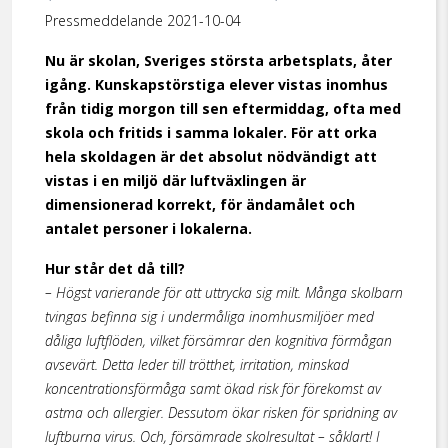
Pressmeddelande 2021-10-04
Nu är skolan, Sveriges största arbetsplats, åter
igång. Kunskapstörstiga elever vistas inomhus
från tidig morgon till sen eftermiddag, ofta med
skola och fritids i samma lokaler. För att orka
hela skoldagen är det absolut nödvändigt att
vistas i en miljö där luftväxlingen är
dimensionerad korrekt, för ändamålet och
antalet personer i lokalerna.
Hur står det då till?
–
Högst varierande för att uttrycka sig milt. Många skolbarn
tvingas befinna sig i undermåliga inomhusmiljöer med
dåliga luftflöden, vilket försämrar den kognitiva förmågan
avsevärt.
Detta leder till trötthet, irritation, minskad
koncentrationsförmåga samt ökad risk för förekomst av
astma och allergier. Dessutom ökar risken för spridning av
luftburna virus. Och, försämrade skolresultat – såklart! I