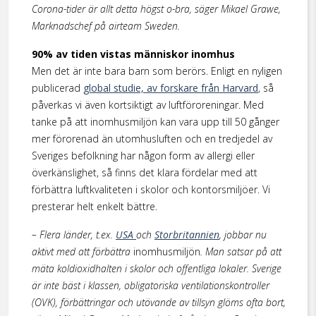
Corona-tider är allt detta högst o-bra, säger Mikael Grawe,
Marknadschef på airteam Sweden.
90% av tiden vistas människor inomhus
Men det är inte bara barn som berörs. Enligt en nyligen
publicerad
global studie, av forskare från Harvard
, så
påverkas vi även kortsiktigt av luftföroreningar. Med
tanke på att inomhusmiljön kan vara upp till 50 gånger
mer förorenad än utomhusluften och en tredjedel av
Sveriges befolkning har någon form av allergi eller
överkänslighet, så finns det klara fördelar med att
förbättra luftkvaliteten i skolor och kontorsmiljöer. Vi
presterar helt enkelt bättre.
–
Flera länder, t.ex.
USA
och
Storbritannien
, jobbar nu
aktivt med att förbättra
inomhusmiljön
. Man satsar på att
mäta koldioxidhalten i skolor och offentliga lokaler. Sverige
är inte bäst i klassen, obligatoriska ventilationskontroller
(OVK), förbättringar och utövande av tillsyn glöms ofta bort,