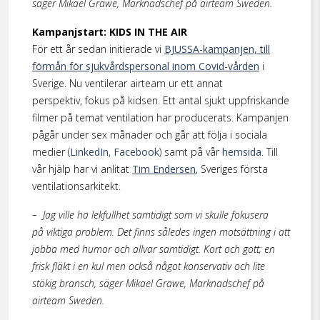
säger Mikael Grawe, Marknadschef på airteam Sweden.
Kampanjstart: KIDS IN THE AIR
För ett år sedan initierade vi
BJUSSA-kampanjen, till
förmån för sjukvårdspersonal inom Covid-vården
i
Sverige. Nu ventilerar airteam ur ett annat
perspektiv, fokus på kidsen. Ett antal sjukt uppfriskande
filmer på temat ventilation har producerats. Kampanjen
pågår under sex månader och går att följa i sociala
medier (
LinkedIn
,
Facebook
) samt på vår
hemsida
. Till
vår hjälp har vi anlitat
Tim Endersen
,
Sveriges första
ventilationsarkitekt.
– Jag ville ha lekfullhet samtidigt som vi skulle fokusera
på viktiga problem. Det finns således ingen motsät­tning i att
jobba med humor och allvar samtidigt. Kort och gott; en
frisk fläkt i en kul men också något konservativ och lite
stökig bransch, säger Mikael Grawe, Marknadschef på
airteam Sweden.