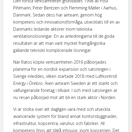
Den första verksamheten grundades 1998 av Poul
Pihlmann, Peter Bentzen och Flemming Møller i Aarhus,
Danmark. Sedan dess har airteam, genom hög
kompetens och innovationsförmåga, utvecklats till en av
Danmarks ledande aktörer inom tekniska
ventilationslösningar. En av anledningarna till de goda
resultaten är att man varit mycket framgångsrika
gällande tekniskt komplicerade lösningar.
När Ratos köpte verksamheten 2016 påbörjades
planerna för en nordisk expansion och satsningen i
Sverige inleddes, vilken startade 2018 med Luftkontroll
Energy i Örebro. Även airteam Sweden är ett starkt och
välfungerande företag i tillväxt. I och med satsningen är
nu resan påbörjad mot att bli en stark aktör i Norden.
Vi är stolta över att dagligen vara med och utveckla
avancerade system för bland annat kontorsbyggnader,
infrastruktur, köpcentra, varuhus och fabriker. All
kompetens finns att tillgå inhouse, inom koncernen. Det