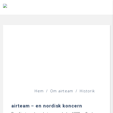
Hoppa till innehåll
Hem
/
Om airteam
/
Historik
airteam
–
en nordisk koncern