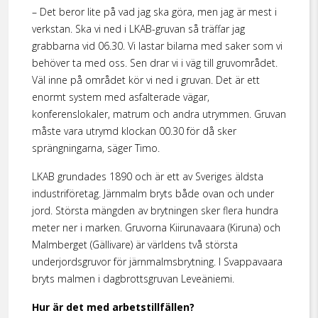
– Det beror lite på vad jag ska göra, men jag är mest i
verkstan. Ska vi ned i LKAB-gruvan så träffar jag
grabbarna vid 06.30. Vi lastar bilarna med saker som vi
behöver ta med oss. Sen drar vi i väg till gruvområdet.
Väl inne på området kör vi ned i gruvan. Det är ett
enormt system med asfalterade vägar,
konferenslokaler, matrum och andra utrymmen. Gruvan
måste vara utrymd klockan 00.30 för då sker
sprängningarna, säger Timo.
LKAB grundades 1890 och är ett av Sveriges äldsta
industriföretag. Järnmalm bryts både ovan och under
jord. Största mängden av brytningen sker flera hundra
meter ner i marken. Gruvorna Kiirunavaara (Kiruna) och
Malmberget (Gällivare) är världens två största
underjordsgruvor för järnmalmsbrytning. I Svappavaara
bryts malmen i dagbrottsgruvan Leveäniemi.
Hur är det med arbetstillfällen?