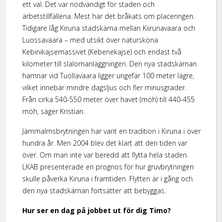
ett val. Det var nödvändigt för staden och
arbetstillfällena. Mest har det bråkats om placeringen.
Tidigare låg Kiruna stadskärna mellan Kiirunavaara och
Luossavaara – med utsikt över natursköna
Kebinikajsemassivet (Kebenekajse) och endast två
kilometer till slalomanläggningen. Den nya stadskärnan
hamnar vid Tuollavaara ligger ungefär 100 meter lägre,
vilket innebär mindre dagsljus och fler minusgrader.
Från cirka 540-550 meter över havet (möh) till 440-455
möh, säger Kristian.
Järnmalmsbrytningen har varit en tradition i Kiruna i över
hundra år. Men 2004 blev det klart att den tiden var
över. Om man inte var beredd att flytta hela staden.
LKAB presenterade en prognos för hur gruvbrytningen
skulle påverka Kiruna i framtiden. Flytten är i gång och
den nya stadskärnan fortsätter att bebyggas.
Hur ser en dag på jobbet ut för dig Timo?