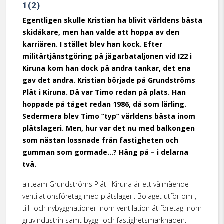
1(2)
Egentligen skulle Kristian ha blivit världens bästa
skidåkare, men han valde att hoppa av den
karriären. I stället blev han kock. Efter
militärtjänstgöring på jägarbataljonen vid I22 i
Kiruna kom han dock på andra tankar, det ena
gav det andra. Kristian började på Grundströms
Plåt i Kiruna. Då var Timo redan på plats. Han
hoppade på tåget redan 1986, då som lärling.
Sedermera blev Timo ”typ” världens bästa inom
plåtslageri. Men, hur var det nu med balkongen
som nästan lossnade från fastigheten och
gumman som gormade…? Häng på – i delarna
två.
airteam Grundströms Plåt i Kiruna är ett välmående
ventilationsföretag med plåtslageri. Bolaget utför om-,
till- och nybyggnationer inom ventilation åt företag inom
gruvindustrin samt bygg- och fastighetsmarknaden.