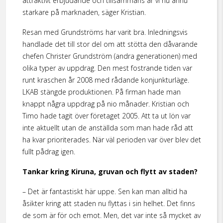
attraktivt erbjudande och tillsammans är vi nu ännu
starkare på marknaden, säger Kristian.
Resan med Grundströms har varit bra. Inledningsvis
handlade det till stor del om att stötta den dåvarande
chefen Christer Grundström (andra generationen) med
olika typer av uppdrag. Den mest fostrande tiden var
runt kraschen år 2008 med rådande konjunkturläge.
LKAB stängde produktionen. På firman hade man
knappt några uppdrag på nio månader. Kristian och
Timo hade tagit över företaget 2005. Att ta ut lön var
inte aktuellt utan de anställda som man hade råd att
ha kvar prioriterades. När väl perioden var över blev det
fullt pådrag igen.
Tankar kring Kiruna, gruvan och flytt av staden?
– Det är fantastiskt här uppe. Sen kan man alltid ha
åsikter kring att staden nu flyttas i sin helhet. Det finns
de som är för och emot. Men, det var inte så mycket av