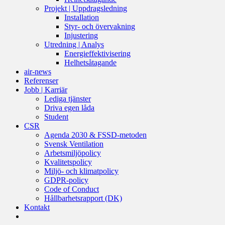
Projekt | Uppdragsledning
Installation
Styr- och övervakning
Injustering
Utredning | Analys
Energieffektivisering
Helhetsåtagande
air-news
Referenser
Jobb | Karriär
Lediga tjänster
Driva egen låda
Student
CSR
Agenda 2030 & FSSD-metoden
Svensk Ventilation
Arbetsmiljöpolicy
Kvalitetspolicy
Miljö- och klimatpolicy
GDPR-policy
Code of Conduct
Hållbarhetsrapport (DK)
Kontakt