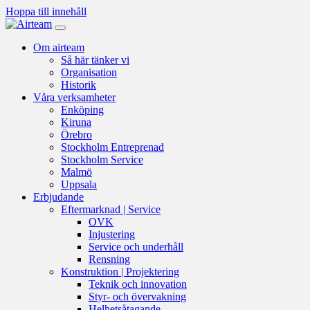
Hoppa till innehåll
Om airteam
Så här tänker vi
Organisation
Historik
Våra verksamheter
Enköping
Kiruna
Örebro
Stockholm Entreprenad
Stockholm Service
Malmö
Uppsala
Erbjudande
Eftermarknad | Service
OVK
Injustering
Service och underhåll
Rensning
Konstruktion | Projektering
Teknik och innovation
Styr- och övervakning
Helhetsåtagande