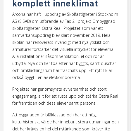
komplett inneklimat
Arcona har haft i uppdrag av Skolfastigheter i Stockholm
AB (SISAB) om utförande av Fas 2 i projekt Ombyggnad
skolfastigheten Östra Real. Projektet som var ett
samverkansuppdrag blev klart november 2019. Hela
skolan har renoverats invändigt med nya ytskikt och
armaturer förstärker det visuella intrycket för eleverna.
Alla installationer såsom ventilation, el och rör är
utbytta. Nya och fler toaletter har byggts, samt duschar
och omklädningsrum har fräschats upp. Ett nytt fik är
också byggt i en av elevkorridorerna.
Projektet har genomsyrats av varsamhet och stort
engagemang, allt för att rusta upp och stärka Östra Real
för framtiden och dess elever samt personal.
Att byggnaden är blåklassad och har ett högt
kulturhistoriskt värde har inneburit stora utmaningar och
det har krävts en hel del nytänkande som kräver lite