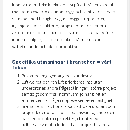
Inom airteam Teknik fokuserar vi på alltifrån enklare till
mer komplexa projekt inom bygg och ventilation. I nära
samspel med fastighetsägare, byggentreprenörer,
ingenjörer, konstruktörer, projektledare och andra
aktörer inom branschen och i samhället skapar vi friska
inomhusmiljöer, alltid med fokus på människors
välbefinnande och ökad produktivitet.
Specifika utmaningar i branschen = vårt
fokus
Bristande engagemang och kundnytta.
Luftkvalitet och ren luft prioriteras inte utan
underordnas andra frågeställningar i större projekt,
samtidigt som frisk inomhusmiljö har blivit en
alltmer central fråga i upplevelsen av en fastighet.
Branschens traditionella sätt att dela upp ansvar i
projekt leder ofta till brist på ansvarstagande och
därmed problem i projekten, där uteblivet
helhetsansvar ofta leder till att projekt havererar.