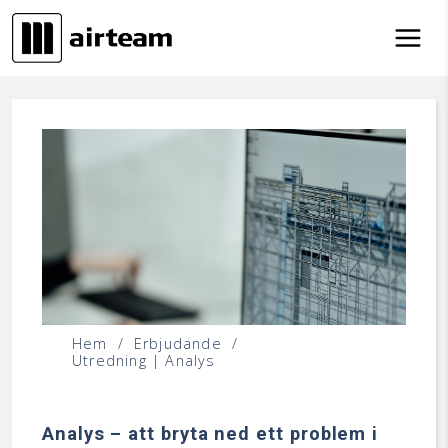
Hoppa till innehåll
Hem
/
Erbjudande
/
Utredning | Analys
Analys – att bryta ned ett problem i