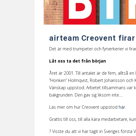
airteam Creovent firar
Det är med trumpeter och fyrverkerier vi fir
Låt oss ta det från början
Året är 2001. Till antalet är de fem, alltså 
”Honken” Holmqvist, Robert Johansson och Kj
Vänskap uppstod. Arbetet tillsammans var 
bakgrunden. Den gav sig liksom inte….
Läs mer om hur Creovent uppstod
här
.
Grattis till oss, till alla kära medarbetare, ku
? Visste du att vi har tagit in Sveriges första