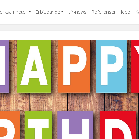
verksamheter
Erbjudande
air-news
Referenser
Jobb | K
OVK
Injustering
Service och underhåll
Rensning
Teknik och innovation
Styr- och övervakning
Helhetsåtagande
Installation
Styr- och övervakning
Injustering