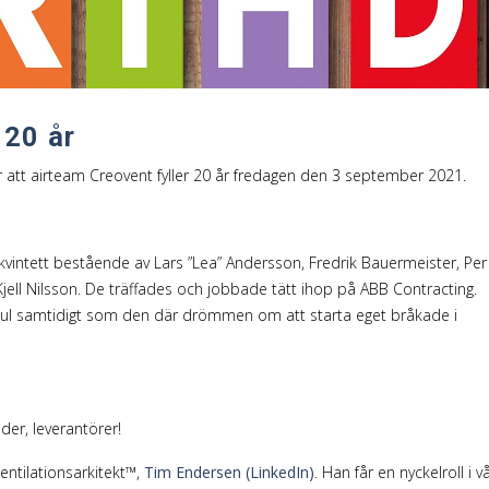
Energieffektivisering
Helhetsåtagande
 20 år
ar att airteam Creovent fyller 20 år fredagen den 3 september 2021.
en kvintett bestående av Lars ”Lea” Andersson, Fredrik Bauermeister, Per
ell Nilsson. De träffades och jobbade tätt ihop på ABB Contracting.
kul samtidigt som den där drömmen om att starta eget bråkade i
nder, leverantörer!
 Ventilationsarkitekt™,
Tim Endersen (LinkedIn)
. Han får
en nyckelroll i v