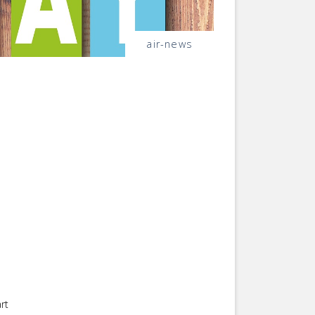
air-news
årt