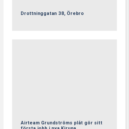
Drottninggatan 38, Örebro
Airteam Grundströms plåt gör sitt
första jobb i nya Kiruna