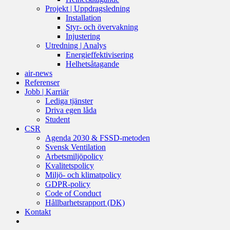
Projekt | Uppdragsledning
Installation
Styr- och övervakning
Injustering
Utredning | Analys
Energieffektivisering
Helhetsåtagande
air-news
Referenser
Jobb | Karriär
Lediga tjänster
Driva egen låda
Student
CSR
Agenda 2030 & FSSD-metoden
Svensk Ventilation
Arbetsmiljöpolicy
Kvalitetspolicy
Miljö- och klimatpolicy
GDPR-policy
Code of Conduct
Hållbarhetsrapport (DK)
Kontakt