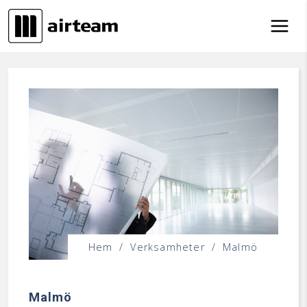
Hoppa till innehåll
Hem
/
Verksamheter
/
Malmö
Malmö