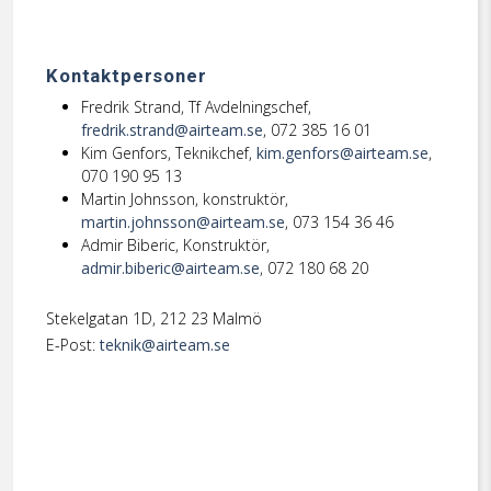
Kontaktpersoner
Fredrik Strand, Tf Avdelningschef,
fredrik.strand@airteam.se
, 072 385 16 01
Kim Genfors, Teknikchef,
kim.genfors@airteam.se
,
070 190 95 13
Martin Johnsson, konstruktör,
martin.johnsson@airteam.se
, 073 154 36 46
Admir Biberic, Konstruktör,
admir.biberic@airteam.se
, 072 180 68 20
Stekelgatan 1D, 212 23 Malmö
E-Post:
teknik@airteam.se