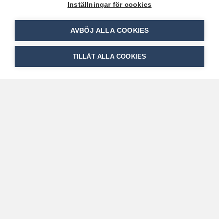
Inställningar för cookies
Mattias Carlsson ny verksamhetschef på
airteam Thorszelius – efterträder Mats
AVBÖJ ALLA COOKIES
Thorszelius
15. december 2025
TILLÅT ALLA COOKIES
Från och med den 1 januari 2026 tillträder Mattias
Carlsson som ny verksamhetschef för airteam
Thorszelius i Uppsala. Han efterträder […]
Vi finns från norr till söder
Här har vi våra verksamheter
Enköping
Kiruna
Örebro