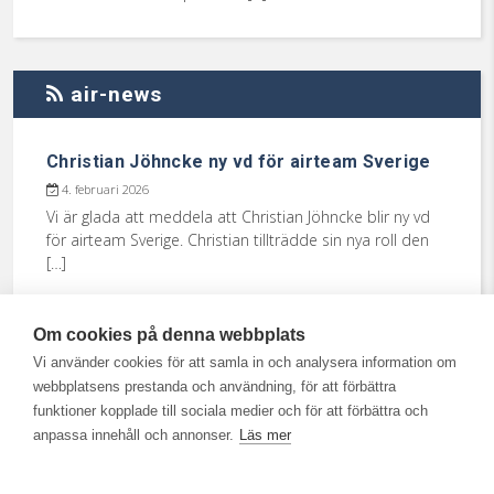
air-news
Christian Jöhncke ny vd för airteam Sverige
4. februari 2026
Vi är glada att meddela att Christian Jöhncke blir ny vd
för airteam Sverige. Christian tillträdde sin nya roll den
[…]
Om cookies på denna webbplats
Underrättelse till borgenärer vid fusion
Vi använder cookies för att samla in och analysera information om
18. december 2025
webbplatsens prestanda och användning, för att förbättra
Till våra borgenärer, kunder och leverantörer Vi
funktioner kopplade till sociala medier och för att förbättra och
informerar er härmed om att moderbolaget Airteam
anpassa innehåll och annonser.
Läs mer
Sweden AB och samtliga helägda dotterbolag […]