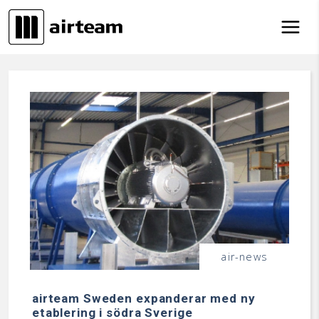
Hoppa till innehåll
air-news
airteam Sweden expanderar med ny
etablering i södra Sverige