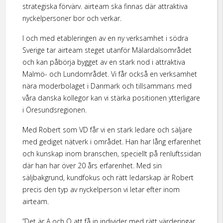
strategiska förvärv. airteam ska finnas där attraktiva
nyckelpersoner bor och verkar.
I och med etableringen av en ny verksamhet i södra
Sverige tar airteam steget utanför Mälardalsområdet
och kan påbörja bygget av en stark nod i attraktiva
Malmö- och Lundområdet. Vi får också en verksamhet
nära moderbolaget i Danmark och tillsammans med
våra danska kollegor kan vi stärka positionen ytterligare
i Öresundsregionen.
Med Robert som VD får vi en stark ledare och säljare
med gediget nätverk i området. Han har lång erfarenhet
och kunskap inom branschen, speciellt på renluftssidan
där han har över 20 års erfarenhet. Med sin
säljbakgrund, kundfokus och rätt ledarskap är Robert
precis den typ av nyckelperson vi letar efter inom
airteam.
”Det är A och O att få in individer med rätt värderingar