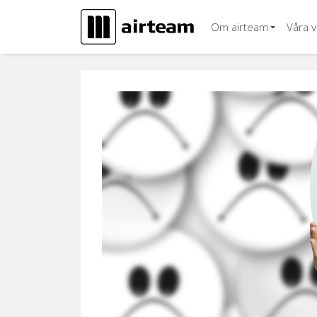
Hoppa till innehåll
Om airteam
Våra 