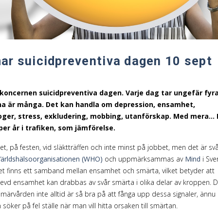
Energieffektivisering
Helhetsåtagande
r suicidpreventiva dagen 10 sept
oncernen suicidpreventiva dagen. Varje dag tar ungefär fyr
erna är många. Det kan handla om depression, ensamhet,
roger, stress, exkludering, mobbing, utanförskap. Med mera… 
per år i trafiken, som jämförelse.
, på festen, vid släktträffen och inte minst på jobbet, men det är svå
Världshälsoorganisationen (WHO)
och uppmärksammas av
Mind
i Sve
 det finns ett samband mellan ensamhet och smärta, vilket betyder att
evd ensamhet kan drabbas av svår smärta i olika delar av kroppen. D
ärvården inte alltid är så bra på att fånga upp dessa signaler, ännu
öker på fel ställe när man vill hitta orsaken till smärtan.