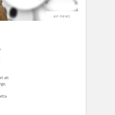
air-news
a
I
rt att
rige,
etta