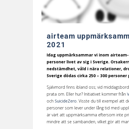
airteam uppmärksamma
2021
Idag uppmärksammar vi inom airteam-k
personer livet av sig i Sverige. Orsak
nedstämdhet, våld i nära relationer, d
Sverige dödas cirka 250 – 300 personer 
Självmord finns ibland oss; vid middagsbordet
prata om. Eller hur? Initiativet kommer från
och
SuicideZero
. Visste du till exempel att
personer som lever under lång tid med uppl
är värt att uppmärksamma eftersom inte prim
mindre att se sambanden, vilket gör att man s