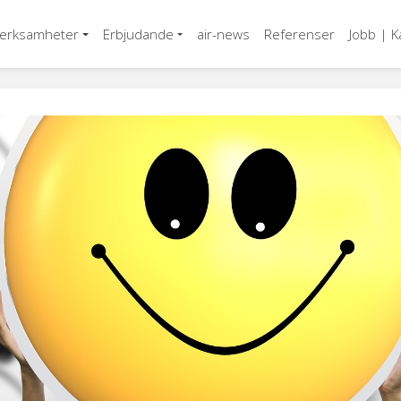
verksamheter
Erbjudande
air-news
Referenser
Jobb | K
OVK
Injustering
Service och underhåll
Rensning
Teknik och innovation
Styr- och övervakning
Helhetsåtagande
Installation
Styr- och övervakning
Injustering