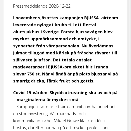
Pressmeddelande 2020-12-22
I november sjösattes kampanjen BJUSSA. airteam
levererade nylagat krubb till ett flertal
akutsjukhus i Sverige. Första bjussavågen blev
mycket uppmärksammad och omtyckt, i
synnerhet från vårdper­sonalen.
Nu överlämnas
julmat tillagad med kärlek på fräscha råvaror till
självaste julafton. Det totala antalet
matleveranser i BJUSSA-projektet blir i runda
slevar 750 st. När vi ändå är på plats bjussar vi på
smarrig dricka, färsk frukt och gottis.
Covid-19-vården: Skyddsutrustning ska av och på
– marginalerna är mycket små
– Kampanjen, som är ett airteam-initiativ, har inneburit
en stor investering. Vår marknads- och
kommunikationschef Mikael Grawe kläckte idén i
höstas, därefter har han på ett mycket professionellt