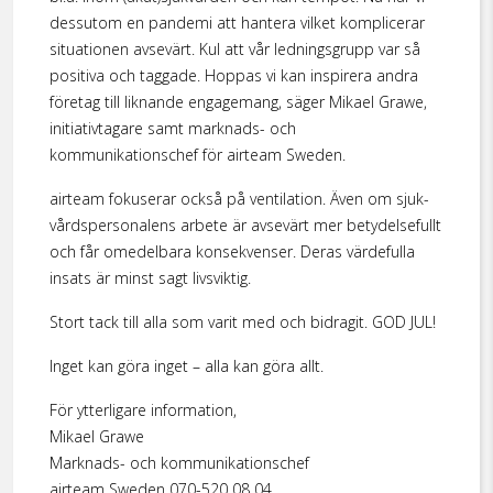
dessutom en pandemi att hantera vilket komplicerar
situationen avsevärt. Kul att vår ledningsgrupp var så
positiva och taggade. Hoppas vi kan inspirera andra
företag till liknande engagemang, säger Mikael Grawe,
initiativtagare samt marknads- och
kommunikationschef för airteam Sweden.
airteam fokuserar också på ventilation. Även om sjuk­
vårdspersonalens arbete är avsevärt mer betydelsefullt
och får omedelbara konsekvenser. Deras värdefulla
insats är minst sagt livsviktig.
Stort tack till alla som varit med och bidragit. GOD JUL!
Inget kan göra inget – alla kan göra allt.
För ytterligare information,
Mikael Grawe
Marknads- och kommunikationschef
airteam Sweden 070-520 08 04