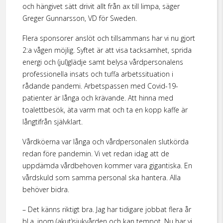
och hängivet sätt drivit allt från ax till limpa, säger
Greger Gunnarsson, VD för Sweden.
Flera sponsorer anslöt och tillsammans har vi nu gjort
2:a vågen möjlig. Syftet är att visa tacksamhet, sprida
energi och (jul)glädje samt belysa vårdpersonalens
professionella insats och tuffa arbetssituation i
rådande pandemi. Arbetspassen med Covid-19-
patienter är långa och krävande. Att hinna med
toalettbesök, äta varm mat och ta en kopp kaffe är
långtifrån självklart.
Vårdköerna var långa och vårdpersonalen slutkörda
redan före pandemin. Vi vet redan idag att de
uppdämda vårdbehoven kommer vara gigantiska. En
vårdskuld som samma personal ska hantera. Alla
behöver bidra.
– Det känns riktigt bra. Jag har tidigare jobbat flera år
bl.a. inom (akut)sjukvården och kan tempot. Nu har vi