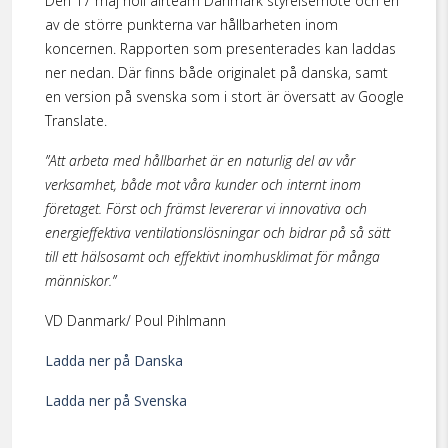
Den 17 maj höll airteam Danmark styrelsemöte och en
av de större punkterna var hållbarheten inom
koncernen. Rapporten som presenterades kan laddas
ner nedan. Där finns både originalet på danska, samt
en version på svenska som i stort är översatt av Google
Translate.
”Att arbeta med hållbarhet är en naturlig del av vår
verksamhet, både mot våra kunder och internt inom
företaget. Först och främst levererar vi innovativa och
energieffektiva ventilationslösningar och bidrar på så sätt
till ett hälsosamt och effektivt inomhusklimat för många
människor.”
VD Danmark/ Poul Pihlmann
Ladda ner på Danska
Ladda ner på Svenska