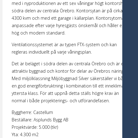
med i nyproduktionen av ett sex våningar högt kontorshus i
södra delen av centrala Örebro. Kontorsytan är på cirka
4300 kvm och med ett garage i källarplan. Kontorsytorna är
anpassade efter varje hyresgästs önskemål och håller en
hög och modern standard.
Ventilationssystemet är av typen FTX-system och kan
regleras individuellt på varje våningsplan.
Det är beläget i södra delen av centrala Örebro och är en
attraktiv byggnad och kontor för delar av Örebros näringsliv.
Med miljölklassning Miljöbyggnad Silver säkerställer vi både
en god energiförbruktning i kombination till ett inneklimat av
yttersta klass. För att uppnå detta ställs högre krav än
normal i både projekterings- och utförandefasen.
Byggherre: Castellum
Beställare: Asplunds Bygg AB
Projektvärde: 5.000 (tkr)
Yta: 4.300 m2